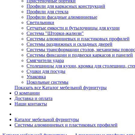
Пристеночные бортики
Профили для каркасных конструкций
Профили для стекла
Профили фасадные алюминиевые
Светильники
Сетчатые емкости и бутылочницы для кухни
Система "Шторки-жалюзи"
Системы алюминиевых и пластиковых профилей
Системы раздвижных и складных дверей
Системы трансформации столов, механизмы повор
Системы фиксации и подвески каркасов и панелей
Смягчители удара
Столешницы для кухни, кромка для столешниц, ст
Сушки для посуды
Упаковка
Цокольные системы
Показать все Каталог мебельной фурнитуры
О компании
Доставка и оплата
Наши контакты
Каталог мебельной фурнитуры
Системы алюминиевых и пластиковых профилей