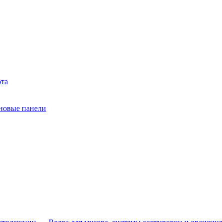
ота
еновые панели