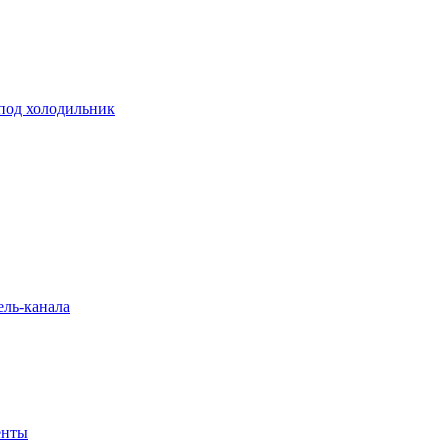
 под холодильник
ель-канала
енты