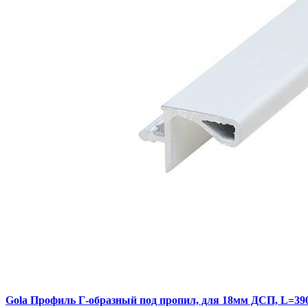
Gola Профиль Г-образный под пропил, для 18мм ДСП, L=390