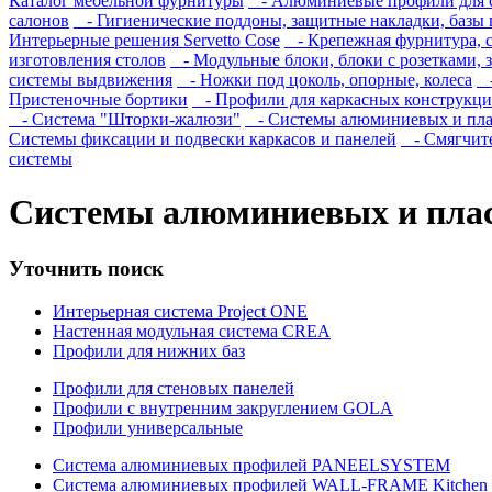
Каталог мебельной фурнитуры
- Алюминиевые профили для 
салонов
- Гигиенические поддоны, защитные накладки, базы 
Интерьерные решения Servetto Cose
- Крепежная фурнитура, с
изготовления столов
- Модульные блоки, блоки с розетками, 
системы выдвижения
- Ножки под цоколь, опорные, колеса
-
Пристеночные бортики
- Профили для каркасных конструкц
- Система "Шторки-жалюзи"
- Системы алюминиевых и пла
Системы фиксации и подвески каркасов и панелей
- Смягчите
системы
Системы алюминиевых и пла
Уточнить поиск
Интерьерная система Project ONE
Настенная модульная система CREA
Профили для нижних баз
Профили для стеновых панелей
Профили с внутренним закруглением GOLA
Профили универсальные
Система алюминиевых профилей PANEELSYSTEM
Система алюминиевых профилей WALL-FRAME Kitchen