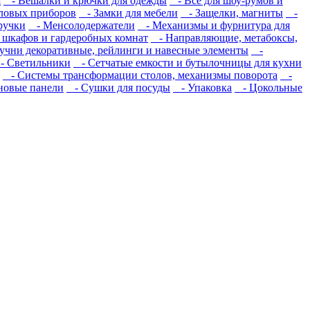
я
- Вешалки и крючки для одежды
- Все для шоу-румов и
ловых приборов
- Замки для мебели
- Защелки, магниты
-
ручки
- Менсолодержатели
- Механизмы и фурнитура для
 шкафов и гардеробных комнат
- Направляющие, метабоксы,
чни декоративные, рейлинги и навесные элементы
-
 Светильники
- Сетчатые емкости и бутылочницы для кухни
- Системы трансформации столов, механизмы поворота
-
новые панели
- Сушки для посуды
- Упаковка
- Цокольные