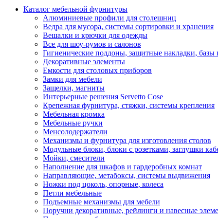
Каталог мебельной фурнитуры
Алюминиевые профили для столешниц
Ведра для мусора, системы сортировки и хранения
Вешалки и крючки для одежды
Все для шоу-румов и салонов
Гигиенические поддоны, защитные накладки, базы
Декоративные элементы
Емкости для столовых приборов
Замки для мебели
Защелки, магниты
Интерьерные решения Servetto Cose
Крепежная фурнитура, стяжки, системы крепления
Мебельная кромка
Мебельные ручки
Менсолодержатели
Механизмы и фурнитура для изготовления столов
Модульные блоки, блоки с розетками, заглушки каб
Мойки, смесители
Наполнение для шкафов и гардеробных комнат
Направляющие, метабоксы, системы выдвижения
Ножки под цоколь, опорные, колеса
Петли мебельные
Подъемные механизмы для мебели
Поручни декоративные, рейлинги и навесные элем