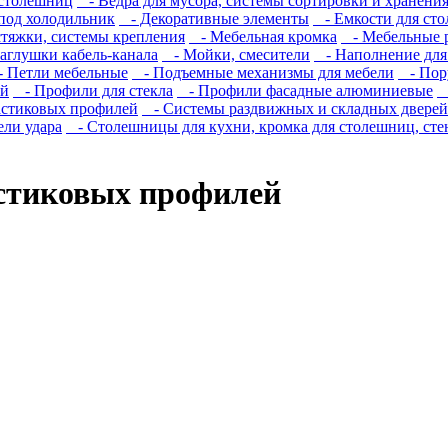
столешниц
- Ведра для мусора, системы сортировки и хранени
под холодильник
- Декоративные элементы
- Емкости для сто
тяжки, системы крепления
- Мебельная кромка
- Мебельные 
заглушки кабель-канала
- Мойки, смесители
- Наполнение для
 Петли мебельные
- Подъемные механизмы для мебели
- Пору
ий
- Профили для стекла
- Профили фасадные алюминиевые
-
стиковых профилей
- Системы раздвижных и складных дверей
ли удара
- Столешницы для кухни, кромка для столешниц, сте
стиковых профилей