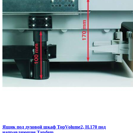
Ящик под духовой шкаф TopVolume2, H.170 под
направляющие Tandem