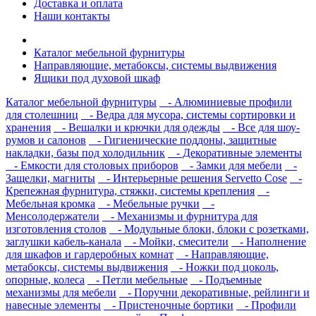
Доставка и оплата
Наши контакты
Каталог мебельной фурнитуры
Направляющие, метабоксы, системы выдвижения
Ящики под духовой шкаф
Каталог мебельной фурнитуры
- Алюминиевые профили
для столешниц
- Ведра для мусора, системы сортировки и
хранения
- Вешалки и крючки для одежды
- Все для шоу-
румов и салонов
- Гигиенические поддоны, защитные
накладки, базы под холодильник
- Декоративные элементы
- Емкости для столовых приборов
- Замки для мебели
-
Защелки, магниты
- Интерьерные решения Servetto Cose
-
Крепежная фурнитура, стяжки, системы крепления
-
Мебельная кромка
- Мебельные ручки
-
Менсолодержатели
- Механизмы и фурнитура для
изготовления столов
- Модульные блоки, блоки с розетками,
заглушки кабель-канала
- Мойки, смесители
- Наполнение
для шкафов и гардеробных комнат
- Направляющие,
метабоксы, системы выдвижения
- Ножки под цоколь,
опорные, колеса
- Петли мебельные
- Подъемные
механизмы для мебели
- Поручни декоративные, рейлинги и
навесные элементы
- Пристеночные бортики
- Профили