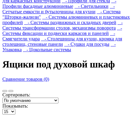
для каркасных конструкций
- Профили для стекла
-
Профили фасадные алюминиевые
- Светильники
-
Сетчатые емкости и бутылочницы для кухни
- Система
"Шторки-жалюзи"
- Системы алюминиевых и пластиковых
профилей
- Системы раздвижных и складных дверей
-
Системы трансформации столов, механизмы поворота
-
Системы фиксации и подвески каркасов и панелей
-
Смягчители удара
- Столешницы для кухни, кромка для
столешниц, стеновые панели
- Сушки для посуды
-
Упаковка
- Цокольные системы
Ящики под духовой шкаф
Сравнение товаров (0)
Сортировать:
Показывать: