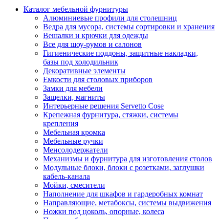
Каталог мебельной фурнитуры
Алюминиевые профили для столешниц
Ведра для мусора, системы сортировки и хранения
Вешалки и крючки для одежды
Все для шоу-румов и салонов
Гигиенические поддоны, защитные накладки,
базы под холодильник
Декоративные элементы
Емкости для столовых приборов
Замки для мебели
Защелки, магниты
Интерьерные решения Servetto Cose
Крепежная фурнитура, стяжки, системы
крепления
Мебельная кромка
Мебельные ручки
Менсолодержатели
Механизмы и фурнитура для изготовления столов
Модульные блоки, блоки с розетками, заглушки
кабель-канала
Мойки, смесители
Наполнение для шкафов и гардеробных комнат
Направляющие, метабоксы, системы выдвижения
Ножки под цоколь, опорные, колеса