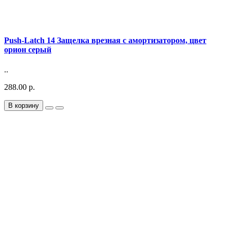
Push-Latch 14 Защелка врезная с амортизатором, цвет
орион серый
..
288.00 р.
В корзину