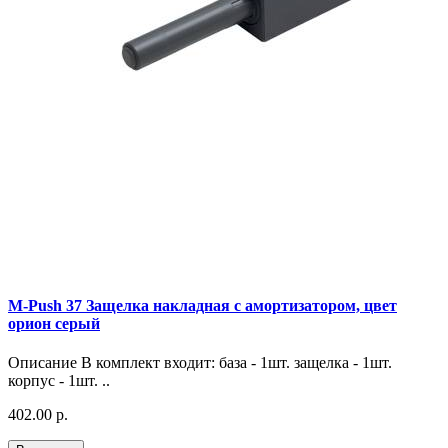
M-Push 37 Защелка накладная с амортизатором, цвет
орион серый
Описание В комплект входит: база - 1шт. защелка - 1шт.
корпус - 1шт. ..
402.00 р.