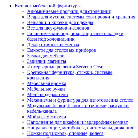
Каталог мебельной фурнитуры
Алюминиевые профили для столешниц
Ведра для мусора, системы сортировки и хранения
Вешалки и крючки для одежды
Все для шоу-румов и салонов
Гигиенические поддоны, защитные накладки,
базы под холодильник
Декоративные элементы
Емкости для столовых приборов
Замки для мебели
Защелки, магниты
Интерьерные решения Servetto Cose
Крепежная фурнитура, стяжки, системы
крепления
Мебельная кромка
Мебельные ручки
Менсолодержатели
Механизмы и фурнитура для изготовления столов
Модульные блоки, блоки с розетками, заглушки
кабель-канала
Мойки, смесители
Наполнение для шкафов и гардеробных комнат
Направляющие, метабоксы, системы выдвижения
Ножки под цоколь, опорные, колеса