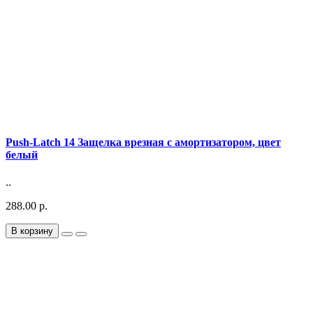
Push-Latch 14 Защелка врезная с амортизатором, цвет
белый
..
288.00 р.
В корзину