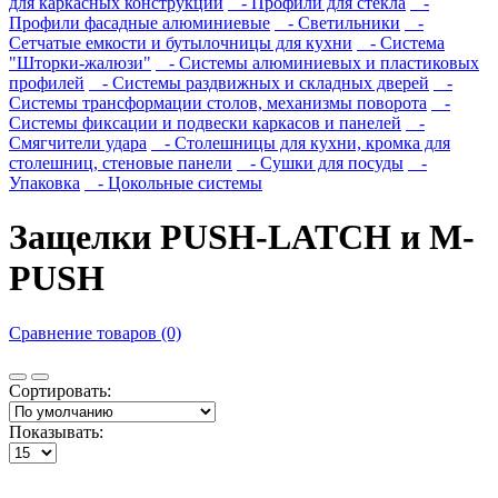
для каркасных конструкций
- Профили для стекла
-
Профили фасадные алюминиевые
- Светильники
-
Сетчатые емкости и бутылочницы для кухни
- Система
"Шторки-жалюзи"
- Системы алюминиевых и пластиковых
профилей
- Системы раздвижных и складных дверей
-
Системы трансформации столов, механизмы поворота
-
Системы фиксации и подвески каркасов и панелей
-
Смягчители удара
- Столешницы для кухни, кромка для
столешниц, стеновые панели
- Сушки для посуды
-
Упаковка
- Цокольные системы
Защелки PUSH-LATCH и M-
PUSH
Сравнение товаров (0)
Сортировать:
Показывать: