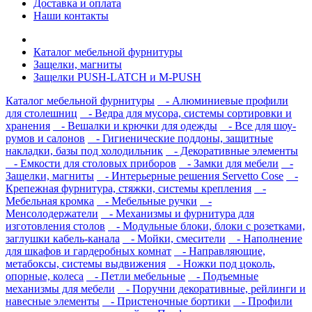
Доставка и оплата
Наши контакты
Каталог мебельной фурнитуры
Защелки, магниты
Защелки PUSH-LATCH и M-PUSH
Каталог мебельной фурнитуры
- Алюминиевые профили
для столешниц
- Ведра для мусора, системы сортировки и
хранения
- Вешалки и крючки для одежды
- Все для шоу-
румов и салонов
- Гигиенические поддоны, защитные
накладки, базы под холодильник
- Декоративные элементы
- Емкости для столовых приборов
- Замки для мебели
-
Защелки, магниты
- Интерьерные решения Servetto Cose
-
Крепежная фурнитура, стяжки, системы крепления
-
Мебельная кромка
- Мебельные ручки
-
Менсолодержатели
- Механизмы и фурнитура для
изготовления столов
- Модульные блоки, блоки с розетками,
заглушки кабель-канала
- Мойки, смесители
- Наполнение
для шкафов и гардеробных комнат
- Направляющие,
метабоксы, системы выдвижения
- Ножки под цоколь,
опорные, колеса
- Петли мебельные
- Подъемные
механизмы для мебели
- Поручни декоративные, рейлинги и
навесные элементы
- Пристеночные бортики
- Профили