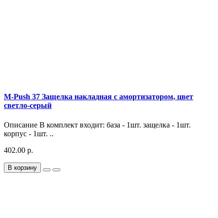
M-Push 37 Защелка накладная с амортизатором, цвет
светло-серый
Описание В комплект входит: база - 1шт. защелка - 1шт.
корпус - 1шт. ..
402.00 р.
В корзину