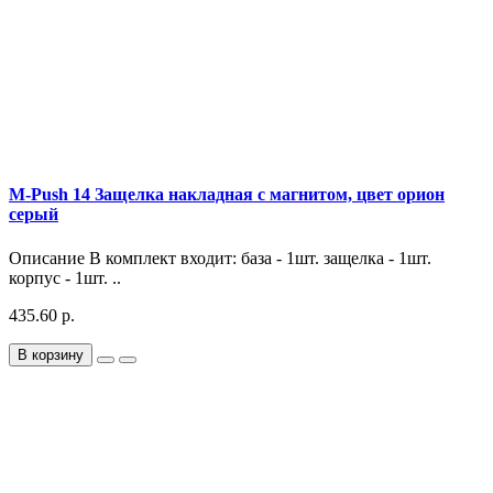
M-Push 14 Защелка накладная с магнитом, цвет орион
серый
Описание В комплект входит: база - 1шт. защелка - 1шт.
корпус - 1шт. ..
435.60 р.
В корзину