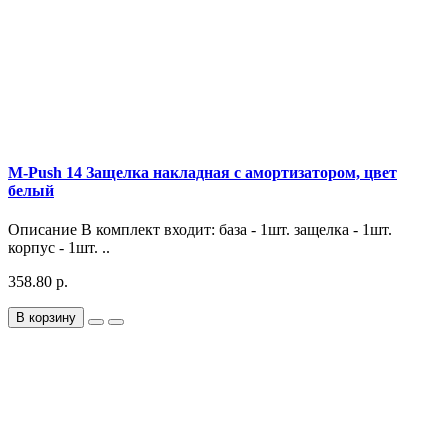
M-Push 14 Защелка накладная с амортизатором, цвет
белый
Описание В комплект входит: база - 1шт. защелка - 1шт.
корпус - 1шт. ..
358.80 р.
В корзину