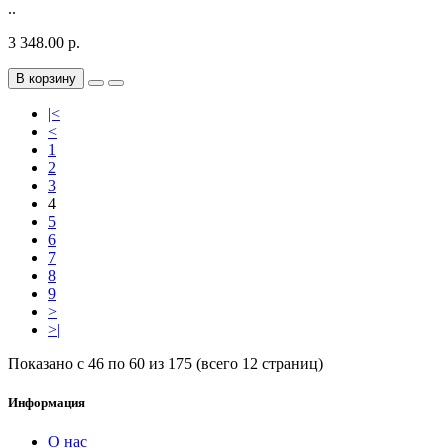
..
3 348.00 р.
В корзину
|<
<
1
2
3
4
5
6
7
8
9
>
>|
Показано с 46 по 60 из 175 (всего 12 страниц)
Информация
О нас