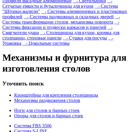
Профили фасадные алюминиевые
- Светильники
-
Сетчатые емкости и бутылочницы для кухни
- Система
"Шторки-жалюзи"
- Системы алюминиевых и пластиковых
профилей
- Системы раздвижных и складных дверей
-
Системы трансформации столов, механизмы поворота
-
Системы фиксации и подвески каркасов и панелей
-
Смягчители удара
- Столешницы для кухни, кромка для
столешниц, стеновые панели
- Сушки для посуды
-
Упаковка
- Цокольные системы
Механизмы и фурнитура для
изготовления столов
Уточнить поиск
Кронштейны для крепления столешницы
Механизмы раздвижения столов
Ноги для столов и барных стоек
Опоры для столов и барных стоек
Система FBS 3506
Система S-LINE