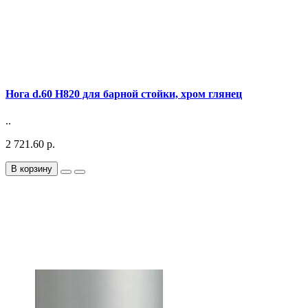
Нога d.60 Н820 для барной стойки, хром глянец
..
2 721.60 р.
В корзину