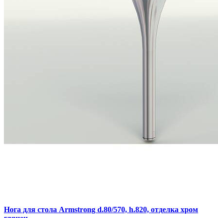
Нога для стола Armstrong d.80/570, h.820, отделка хром