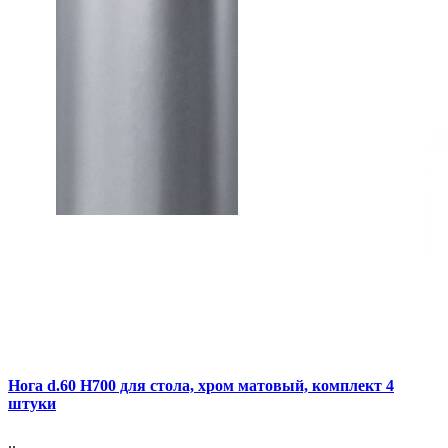
Нога d.60 Н700 для стола, хром матовый, комплект 4
штуки
..