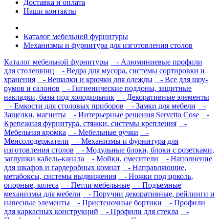
Доставка и оплата
Наши контакты
Каталог мебельной фурнитуры
Механизмы и фурнитура для изготовления столов
Каталог мебельной фурнитуры
- Алюминиевые профили
для столешниц
- Ведра для мусора, системы сортировки и
хранения
- Вешалки и крючки для одежды
- Все для шоу-
румов и салонов
- Гигиенические поддоны, защитные
накладки, базы под холодильник
- Декоративные элементы
- Емкости для столовых приборов
- Замки для мебели
-
Защелки, магниты
- Интерьерные решения Servetto Cose
-
Крепежная фурнитура, стяжки, системы крепления
-
Мебельная кромка
- Мебельные ручки
-
Менсолодержатели
- Механизмы и фурнитура для
изготовления столов
- Модульные блоки, блоки с розетками,
заглушки кабель-канала
- Мойки, смесители
- Наполнение
для шкафов и гардеробных комнат
- Направляющие,
метабоксы, системы выдвижения
- Ножки под цоколь,
опорные, колеса
- Петли мебельные
- Подъемные
механизмы для мебели
- Поручни декоративные, рейлинги и
навесные элементы
- Пристеночные бортики
- Профили
для каркасных конструкций
- Профили для стекла
-