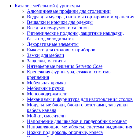
Каталог мебельной фурнитуры
Алюминиевые профили для столешниц
Ведра для мусора, системы сортировки и хранения
Вешалки и крючки для одежды
Все для шоу-румов и салонов
Гигиенические поддоны, защитные накладки,
базы под холодильник
Декоративные элементы
Емкости для столовых приборов
Замки для мебели
Защелки, магниты
Интерьерные решения Servetto Cose
Крепежная фурнитура, стяжки, системы
крепления
Мебельная кромка
Мебельные ручки
Менсолодержатели
Механизмы и фурнитура для изготовления столов
Модульные блоки, блоки с розетками, заглушки
кабель-канала
Мойки, смесители
Наполнение для шкафов и гардеробных комнат
Направляющие, метабоксы, системы выдвижения
Ножки под цоколь, опорные, колеса