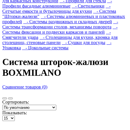
для каркасных конструкций
- Профили для стекла
-
Профили фасадные алюминиевые
- Светильники
-
Сетчатые емкости и бутылочницы для кухни
- Система
"Шторки-жалюзи"
- Системы алюминиевых и пластиковых
профилей
- Системы раздвижных и складных дверей
-
Системы трансформации столов, механизмы поворота
-
Системы фиксации и подвески каркасов и панелей
-
Смягчители удара
- Столешницы для кухни, кромка для
столешниц, стеновые панели
- Сушки для посуды
-
Упаковка
- Цокольные системы
Система шторок-жалюзи
BOXMILANO
Сравнение товаров (0)
Сортировать:
Показывать: