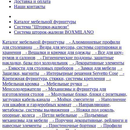
Доставка и оплата
Наши контакты
Каталог мебельной фурнитуры
Система "Шторки-жалюзи"
Система шторок-жалюзи BOXMILANO
Каталог мебельной фурнитуры
- Алюминиевые профили
для столешниц
- Ведра для мусора, системы сортировки и
хранения
- Вешалки и крючки для одежды
- Все для шоу-
румов и салонов
- Гигиенические поддоны, защитные
накладки, базы под холодильник
- Декоративные элементы
- Емкости для столовых приборов
- Замки для мебели
-
Защелки, магниты
- Интерьерные решения Servetto Cose
-
Крепежная фурнитура, стяжки, системы крепления
-
Мебельная кромка
- Мебельные ручки
-
Менсолодержатели
- Механизмы и фурнитура для
изготовления столов
- Модульные блоки, блоки с розетками,
заглушки кабель-канала
- Мойки, смесители
- Наполнение
для шкафов и гардеробных комнат
- Направляющие,
метабоксы, системы выдвижения
- Ножки под цоколь,
опорные, колеса
- Петли мебельные
- Подъемные
механизмы для мебели
- Поручни декоративные, рейлинги и
навесные элементы
- Пристеночные бортики
- Профили