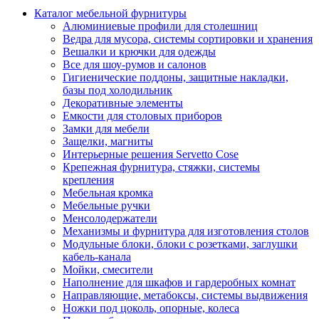
Каталог мебельной фурнитуры
Алюминиевые профили для столешниц
Ведра для мусора, системы сортировки и хранения
Вешалки и крючки для одежды
Все для шоу-румов и салонов
Гигиенические поддоны, защитные накладки,
базы под холодильник
Декоративные элементы
Емкости для столовых приборов
Замки для мебели
Защелки, магниты
Интерьерные решения Servetto Cose
Крепежная фурнитура, стяжки, системы
крепления
Мебельная кромка
Мебельные ручки
Менсолодержатели
Механизмы и фурнитура для изготовления столов
Модульные блоки, блоки с розетками, заглушки
кабель-канала
Мойки, смесители
Наполнение для шкафов и гардеробных комнат
Направляющие, метабоксы, системы выдвижения
Ножки под цоколь, опорные, колеса