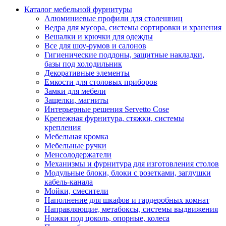
Каталог мебельной фурнитуры
Алюминиевые профили для столешниц
Ведра для мусора, системы сортировки и хранения
Вешалки и крючки для одежды
Все для шоу-румов и салонов
Гигиенические поддоны, защитные накладки,
базы под холодильник
Декоративные элементы
Емкости для столовых приборов
Замки для мебели
Защелки, магниты
Интерьерные решения Servetto Cose
Крепежная фурнитура, стяжки, системы
крепления
Мебельная кромка
Мебельные ручки
Менсолодержатели
Механизмы и фурнитура для изготовления столов
Модульные блоки, блоки с розетками, заглушки
кабель-канала
Мойки, смесители
Наполнение для шкафов и гардеробных комнат
Направляющие, метабоксы, системы выдвижения
Ножки под цоколь, опорные, колеса