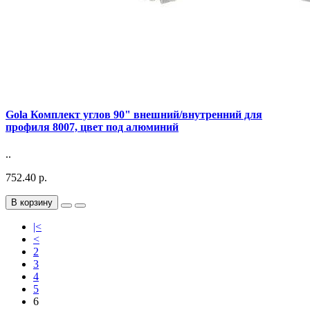
Gola Комплект углов 90" внешний/внутренний для
профиля 8007, цвет под алюминий
..
752.40 р.
В корзину
|<
<
2
3
4
5
6