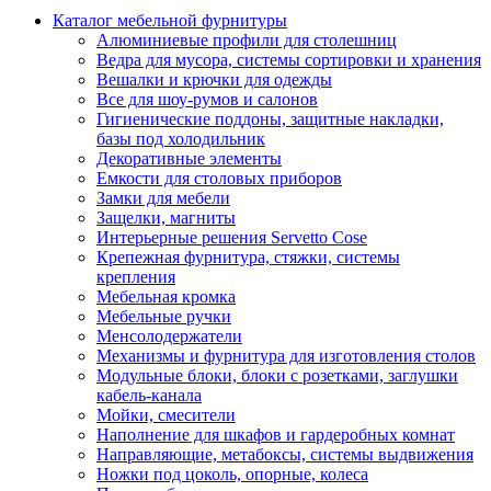
Каталог мебельной фурнитуры
Алюминиевые профили для столешниц
Ведра для мусора, системы сортировки и хранения
Вешалки и крючки для одежды
Все для шоу-румов и салонов
Гигиенические поддоны, защитные накладки,
базы под холодильник
Декоративные элементы
Емкости для столовых приборов
Замки для мебели
Защелки, магниты
Интерьерные решения Servetto Cose
Крепежная фурнитура, стяжки, системы
крепления
Мебельная кромка
Мебельные ручки
Менсолодержатели
Механизмы и фурнитура для изготовления столов
Модульные блоки, блоки с розетками, заглушки
кабель-канала
Мойки, смесители
Наполнение для шкафов и гардеробных комнат
Направляющие, метабоксы, системы выдвижения
Ножки под цоколь, опорные, колеса