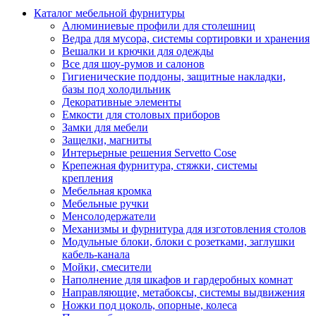
Каталог мебельной фурнитуры
Алюминиевые профили для столешниц
Ведра для мусора, системы сортировки и хранения
Вешалки и крючки для одежды
Все для шоу-румов и салонов
Гигиенические поддоны, защитные накладки,
базы под холодильник
Декоративные элементы
Емкости для столовых приборов
Замки для мебели
Защелки, магниты
Интерьерные решения Servetto Cose
Крепежная фурнитура, стяжки, системы
крепления
Мебельная кромка
Мебельные ручки
Менсолодержатели
Механизмы и фурнитура для изготовления столов
Модульные блоки, блоки с розетками, заглушки
кабель-канала
Мойки, смесители
Наполнение для шкафов и гардеробных комнат
Направляющие, метабоксы, системы выдвижения
Ножки под цоколь, опорные, колеса