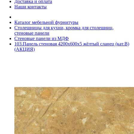
Доставка и оплата
Наши контакты
Каталог мебельной фурнитуры
Столешницы для кухни, кромка для столешниц,
стеновые панели
Стеновые панели из МДФ
103.Панель стеновая 4200х600х5 жёлтый сланец (кат.B)
(АКЦИЯ)