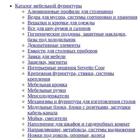
Каталог мебельной фурнитуры
Алюминиевые профили для столешниц
Ведра для мусора, системы сортировки и хранения
Вешалки и крючки для одежды
Все для шоу-румов и салонов
Гигиенические поддоны, защитные накладки,
базы под холодильник
Декоративные элементы
Емкости для столовых приборов
Замки для мебели
Защелки, магниты
Интерьерные решения Servetto Cose
Крепежная фурнитура, стяжки, системы
крепления
Мебельная кромка
Мебельные ручки
Менсолодержатели
Механизмы и фурнитура для изготовления столов
Модульные блоки, блоки с розетками, заглушки
кабель-канала
Мойки, смесители
Наполнение для шкафов и гардеробных комнат
Направляющие, метабоксы, системы выдвижения
Ножки под цоколь, опорные, колеса