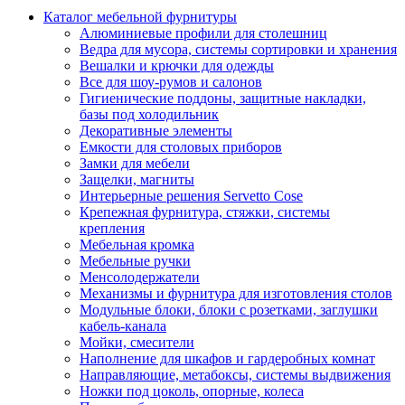
Каталог мебельной фурнитуры
Алюминиевые профили для столешниц
Ведра для мусора, системы сортировки и хранения
Вешалки и крючки для одежды
Все для шоу-румов и салонов
Гигиенические поддоны, защитные накладки,
базы под холодильник
Декоративные элементы
Емкости для столовых приборов
Замки для мебели
Защелки, магниты
Интерьерные решения Servetto Cose
Крепежная фурнитура, стяжки, системы
крепления
Мебельная кромка
Мебельные ручки
Менсолодержатели
Механизмы и фурнитура для изготовления столов
Модульные блоки, блоки с розетками, заглушки
кабель-канала
Мойки, смесители
Наполнение для шкафов и гардеробных комнат
Направляющие, метабоксы, системы выдвижения
Ножки под цоколь, опорные, колеса