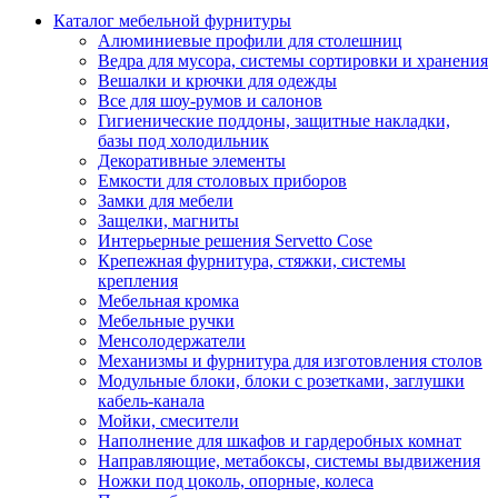
Каталог мебельной фурнитуры
Алюминиевые профили для столешниц
Ведра для мусора, системы сортировки и хранения
Вешалки и крючки для одежды
Все для шоу-румов и салонов
Гигиенические поддоны, защитные накладки,
базы под холодильник
Декоративные элементы
Емкости для столовых приборов
Замки для мебели
Защелки, магниты
Интерьерные решения Servetto Cose
Крепежная фурнитура, стяжки, системы
крепления
Мебельная кромка
Мебельные ручки
Менсолодержатели
Механизмы и фурнитура для изготовления столов
Модульные блоки, блоки с розетками, заглушки
кабель-канала
Мойки, смесители
Наполнение для шкафов и гардеробных комнат
Направляющие, метабоксы, системы выдвижения
Ножки под цоколь, опорные, колеса