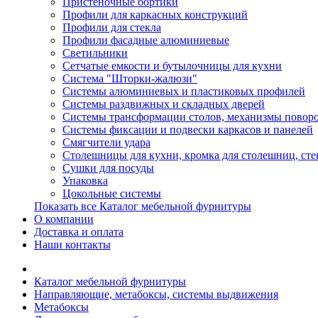
Пристеночные бортики
Профили для каркасных конструкций
Профили для стекла
Профили фасадные алюминиевые
Светильники
Сетчатые емкости и бутылочницы для кухни
Система "Шторки-жалюзи"
Системы алюминиевых и пластиковых профилей
Системы раздвижных и складных дверей
Системы трансформации столов, механизмы повор
Системы фиксации и подвески каркасов и панелей
Смягчители удара
Столешницы для кухни, кромка для столешниц, ст
Сушки для посуды
Упаковка
Цокольные системы
Показать все Каталог мебельной фурнитуры
О компании
Доставка и оплата
Наши контакты
Каталог мебельной фурнитуры
Направляющие, метабоксы, системы выдвижения
Метабоксы