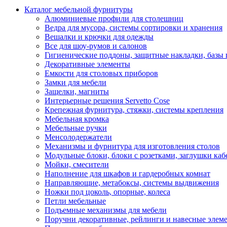
Каталог мебельной фурнитуры
Алюминиевые профили для столешниц
Ведра для мусора, системы сортировки и хранения
Вешалки и крючки для одежды
Все для шоу-румов и салонов
Гигиенические поддоны, защитные накладки, базы
Декоративные элементы
Емкости для столовых приборов
Замки для мебели
Защелки, магниты
Интерьерные решения Servetto Cose
Крепежная фурнитура, стяжки, системы крепления
Мебельная кромка
Мебельные ручки
Менсолодержатели
Механизмы и фурнитура для изготовления столов
Модульные блоки, блоки с розетками, заглушки каб
Мойки, смесители
Наполнение для шкафов и гардеробных комнат
Направляющие, метабоксы, системы выдвижения
Ножки под цоколь, опорные, колеса
Петли мебельные
Подъемные механизмы для мебели
Поручни декоративные, рейлинги и навесные элем