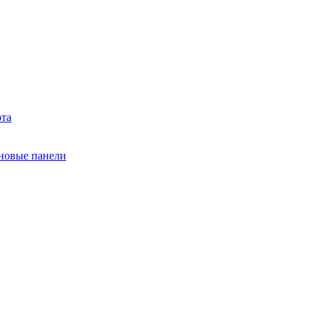
ота
еновые панели