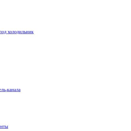
 под холодильник
ель-канала
енты