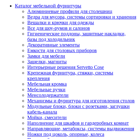
Каталог мебельной фурнитуры
Алюминиевые профили для столешниц
Ведра для мусора, системы сортировки и хранения
Вешалки и крючки для одежды
Все для шоу-румов и салонов
Гигиенические поддоны, защитные накладки,
базы под холодильник
Декоративные элементы
Емкости для столовых приборов
Замки для мебели
Защелки, магниты
Интерьерные решения Servetto Cose
Крепежная фурнитура, стяжки, системы
крепления
Мебельная кромка
Мебельные ручки
Менсолодержатели
Механизмы и фурнитура для изготовления столов
Модульные блоки, блоки с розетками, заглушки
кабель-канала
Мойки, смесители
Наполнение для шкафов и гардеробных комнат
Направляющие, метабоксы, системы выдвижения
Ножки под цоколь, опорные, колеса