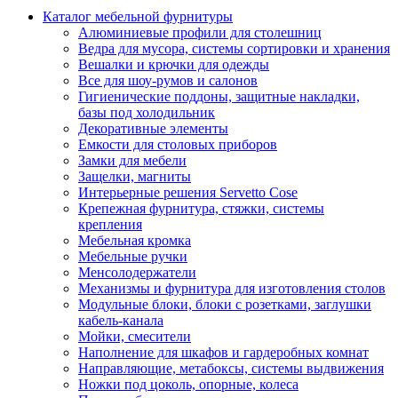
Каталог мебельной фурнитуры
Алюминиевые профили для столешниц
Ведра для мусора, системы сортировки и хранения
Вешалки и крючки для одежды
Все для шоу-румов и салонов
Гигиенические поддоны, защитные накладки,
базы под холодильник
Декоративные элементы
Емкости для столовых приборов
Замки для мебели
Защелки, магниты
Интерьерные решения Servetto Cose
Крепежная фурнитура, стяжки, системы
крепления
Мебельная кромка
Мебельные ручки
Менсолодержатели
Механизмы и фурнитура для изготовления столов
Модульные блоки, блоки с розетками, заглушки
кабель-канала
Мойки, смесители
Наполнение для шкафов и гардеробных комнат
Направляющие, метабоксы, системы выдвижения
Ножки под цоколь, опорные, колеса