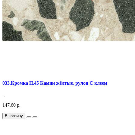
033.Кромка Н.45 Камни жёлтые, рулон С клеем
..
147.60 р.
В корзину