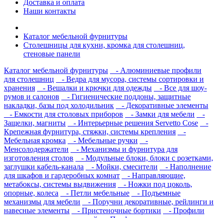
Доставка и оплата
Наши контакты
Каталог мебельной фурнитуры
Столешницы для кухни, кромка для столешниц,
стеновые панели
Каталог мебельной фурнитуры
- Алюминиевые профили
для столешниц
- Ведра для мусора, системы сортировки и
хранения
- Вешалки и крючки для одежды
- Все для шоу-
румов и салонов
- Гигиенические поддоны, защитные
накладки, базы под холодильник
- Декоративные элементы
- Емкости для столовых приборов
- Замки для мебели
-
Защелки, магниты
- Интерьерные решения Servetto Cose
-
Крепежная фурнитура, стяжки, системы крепления
-
Мебельная кромка
- Мебельные ручки
-
Менсолодержатели
- Механизмы и фурнитура для
изготовления столов
- Модульные блоки, блоки с розетками,
заглушки кабель-канала
- Мойки, смесители
- Наполнение
для шкафов и гардеробных комнат
- Направляющие,
метабоксы, системы выдвижения
- Ножки под цоколь,
опорные, колеса
- Петли мебельные
- Подъемные
механизмы для мебели
- Поручни декоративные, рейлинги и
навесные элементы
- Пристеночные бортики
- Профили