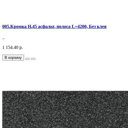
005.Кромка Н.45 асфальт, полоса L=4200, Без клея
..
1 154.40 р.
В корзину