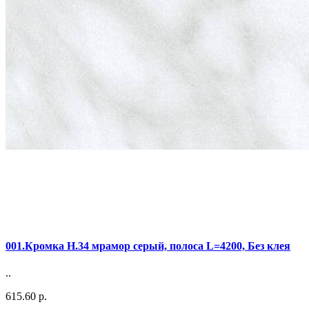
001.Кромка Н.34 мрамор серый, полоса L=4200, Без клея
..
615.60 р.