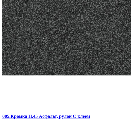
005.Кромка Н.45 Асфальт, рулон С клеем
..