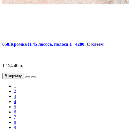
050.Кромка Н.45 лосось, полоса L=4200, С клеем
..
1 154.40 р.
В корзину
1
2
3
4
5
6
7
8
9