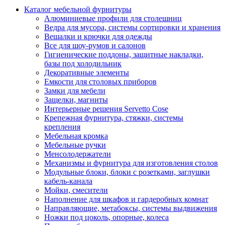
Каталог мебельной фурнитуры
Алюминиевые профили для столешниц
Ведра для мусора, системы сортировки и хранения
Вешалки и крючки для одежды
Все для шоу-румов и салонов
Гигиенические поддоны, защитные накладки,
базы под холодильник
Декоративные элементы
Емкости для столовых приборов
Замки для мебели
Защелки, магниты
Интерьерные решения Servetto Cose
Крепежная фурнитура, стяжки, системы
крепления
Мебельная кромка
Мебельные ручки
Менсолодержатели
Механизмы и фурнитура для изготовления столов
Модульные блоки, блоки с розетками, заглушки
кабель-канала
Мойки, смесители
Наполнение для шкафов и гардеробных комнат
Направляющие, метабоксы, системы выдвижения
Ножки под цоколь, опорные, колеса