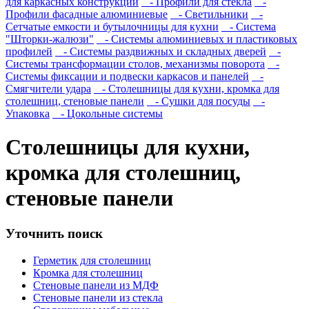
для каркасных конструкций
- Профили для стекла
-
Профили фасадные алюминиевые
- Светильники
-
Сетчатые емкости и бутылочницы для кухни
- Система
"Шторки-жалюзи"
- Системы алюминиевых и пластиковых
профилей
- Системы раздвижных и складных дверей
-
Системы трансформации столов, механизмы поворота
-
Системы фиксации и подвески каркасов и панелей
-
Смягчители удара
- Столешницы для кухни, кромка для
столешниц, стеновые панели
- Сушки для посуды
-
Упаковка
- Цокольные системы
Столешницы для кухни,
кромка для столешниц,
стеновые панели
Уточнить поиск
Герметик для столешниц
Кромка для столешниц
Стеновые панели из МДФ
Стеновые панели из стекла