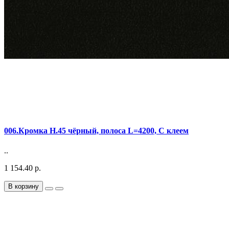
006.Кромка Н.45 чёрный, полоса L=4200, С клеем
..
1 154.40 р.
В корзину