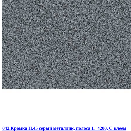
042.Кромка Н.45 серый металлик, полоса L=4200, С клеем