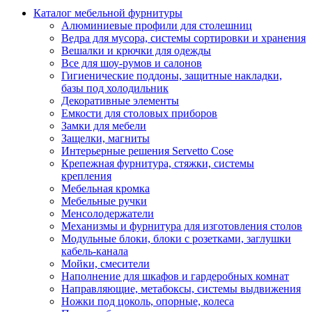
Каталог мебельной фурнитуры
Алюминиевые профили для столешниц
Ведра для мусора, системы сортировки и хранения
Вешалки и крючки для одежды
Все для шоу-румов и салонов
Гигиенические поддоны, защитные накладки,
базы под холодильник
Декоративные элементы
Емкости для столовых приборов
Замки для мебели
Защелки, магниты
Интерьерные решения Servetto Cose
Крепежная фурнитура, стяжки, системы
крепления
Мебельная кромка
Мебельные ручки
Менсолодержатели
Механизмы и фурнитура для изготовления столов
Модульные блоки, блоки с розетками, заглушки
кабель-канала
Мойки, смесители
Наполнение для шкафов и гардеробных комнат
Направляющие, метабоксы, системы выдвижения
Ножки под цоколь, опорные, колеса