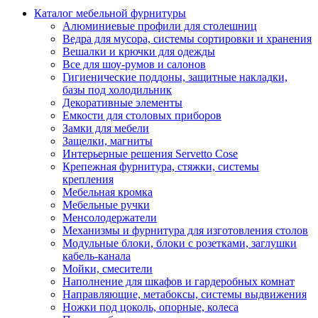
Каталог мебельной фурнитуры
Алюминиевые профили для столешниц
Ведра для мусора, системы сортировки и хранения
Вешалки и крючки для одежды
Все для шоу-румов и салонов
Гигиенические поддоны, защитные накладки,
базы под холодильник
Декоративные элементы
Емкости для столовых приборов
Замки для мебели
Защелки, магниты
Интерьерные решения Servetto Cose
Крепежная фурнитура, стяжки, системы
крепления
Мебельная кромка
Мебельные ручки
Менсолодержатели
Механизмы и фурнитура для изготовления столов
Модульные блоки, блоки с розетками, заглушки
кабель-канала
Мойки, смесители
Наполнение для шкафов и гардеробных комнат
Направляющие, метабоксы, системы выдвижения
Ножки под цоколь, опорные, колеса