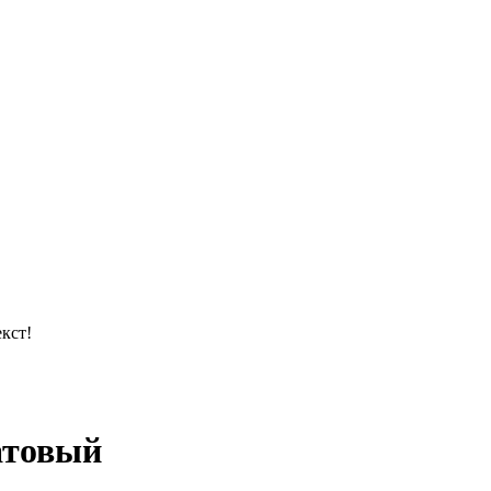
кст!
атовый