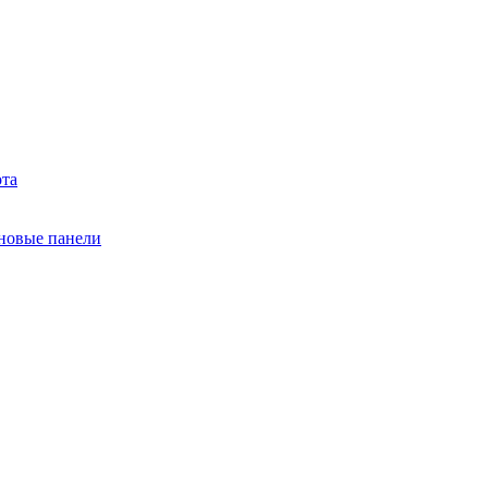
ота
еновые панели