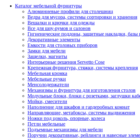
Каталог мебельной фурнитуры
Алюминиевые профили для столешниц
Ведра для мусора, системы сортировки и хранения
Вешалки и крючки для одежды
Все для шоу-румов и салонов
Гигиенические поддоны, защитные накладки, базы
Декоративные элементы
Емкости для столовых приборов
Замки для мебели
Защелки, магниты
Интерьерные решения Servetto Cose
Крепежная фурнитура, стяжки, системы крепления
Мебельная кромка
Мебельные ручки
Менсолодержатели
Механизмы и фурнитура для изготовления столов
Модульные блоки, блоки с розетками, заглушки каб
Мойки, смесители
Наполнение для шкафов и гардеробных комнат
Направляющие, метабоксы, системы выдвижения
Ножки под цоколь, опорные, колеса
Петли мебельные
Подъемные механизмы для мебели
Поручни декоративные, рейлинги и навесные элем