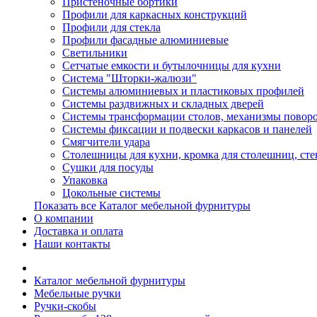
Пристеночные бортики
Профили для каркасных конструкций
Профили для стекла
Профили фасадные алюминиевые
Светильники
Сетчатые емкости и бутылочницы для кухни
Система "Шторки-жалюзи"
Системы алюминиевых и пластиковых профилей
Системы раздвижных и складных дверей
Системы трансформации столов, механизмы повор
Системы фиксации и подвески каркасов и панелей
Смягчители удара
Столешницы для кухни, кромка для столешниц, ст
Сушки для посуды
Упаковка
Цокольные системы
Показать все Каталог мебельной фурнитуры
О компании
Доставка и оплата
Наши контакты
Каталог мебельной фурнитуры
Мебельные ручки
Ручки-скобы