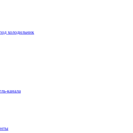
 под холодильник
ель-канала
енты