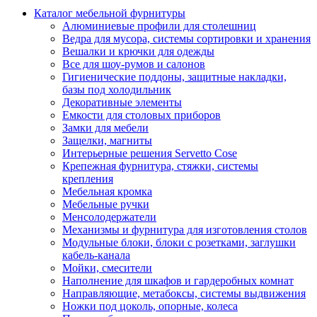
Каталог мебельной фурнитуры
Алюминиевые профили для столешниц
Ведра для мусора, системы сортировки и хранения
Вешалки и крючки для одежды
Все для шоу-румов и салонов
Гигиенические поддоны, защитные накладки,
базы под холодильник
Декоративные элементы
Емкости для столовых приборов
Замки для мебели
Защелки, магниты
Интерьерные решения Servetto Cose
Крепежная фурнитура, стяжки, системы
крепления
Мебельная кромка
Мебельные ручки
Менсолодержатели
Механизмы и фурнитура для изготовления столов
Модульные блоки, блоки с розетками, заглушки
кабель-канала
Мойки, смесители
Наполнение для шкафов и гардеробных комнат
Направляющие, метабоксы, системы выдвижения
Ножки под цоколь, опорные, колеса