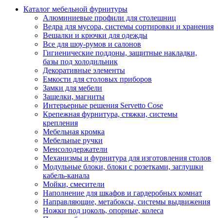
Каталог мебельной фурнитуры
Алюминиевые профили для столешниц
Ведра для мусора, системы сортировки и хранения
Вешалки и крючки для одежды
Все для шоу-румов и салонов
Гигиенические поддоны, защитные накладки,
базы под холодильник
Декоративные элементы
Емкости для столовых приборов
Замки для мебели
Защелки, магниты
Интерьерные решения Servetto Cose
Крепежная фурнитура, стяжки, системы
крепления
Мебельная кромка
Мебельные ручки
Менсолодержатели
Механизмы и фурнитура для изготовления столов
Модульные блоки, блоки с розетками, заглушки
кабель-канала
Мойки, смесители
Наполнение для шкафов и гардеробных комнат
Направляющие, метабоксы, системы выдвижения
Ножки под цоколь, опорные, колеса